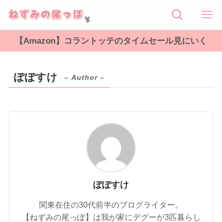
【Amazon】コラントッテのタイムセール見にいく
ぽぽすけ
– Author –
ぽぽすけ
関東在住の30代前半のブログライター。
【ねずみの尾っぽ】は我が家にデグーが3匹暮らし