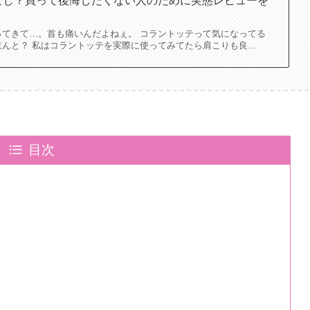
なし？買って後悔したくない人のために実態レビューを
ってきて…。首も痛いんだよねぇ。 コラントッテって気になってる
ほんと？ 私はコラントッテを実際に使ってみてたら肩こりも良…
目次