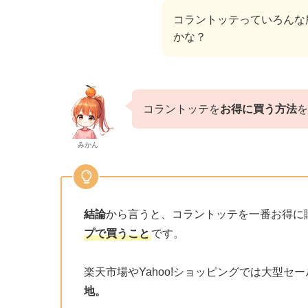
コラントッテっていろんな
かな？
コラントッテを
お得に買う方法
を
みかん
結論
から言うと、コラントッテを一番お得に
プで買うこと
です。
楽天市場やYahoo!ショッピングでは大型セ
地。